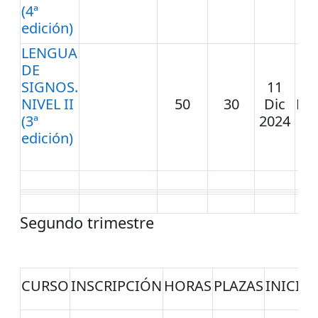
20
(4ª
edición)
LENGUA
DE
SIGNOS.
11
1
NIVEL II
50
30
Dic
Ma
(3ª
2024
20
edición)
Segundo trimestre
CURSO
INSCRIPCIÓN
HORAS
PLAZAS
INICIO